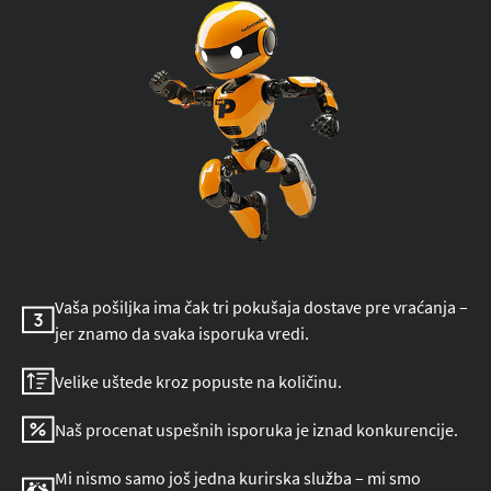
Vaša pošiljka ima čak tri pokušaja dostave pre vraćanja –
jer znamo da svaka isporuka vredi.
Velike uštede kroz popuste na količinu.
Naš procenat uspešnih isporuka je iznad konkurencije.
Mi nismo samo još jedna kurirska služba – mi smo