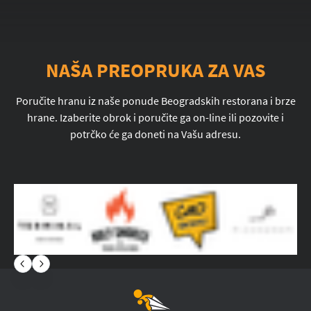
NAŠA PREOPRUKA ZA VAS
Poručite hranu iz naše ponude Beogradskih restorana i brze
hrane. Izaberite obrok i poručite ga on-line ili pozovite i
potrčko će ga doneti na Vašu adresu.