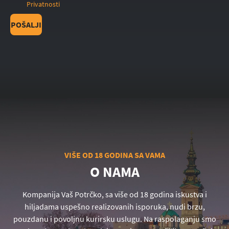
Privatnosti
POŠALJI
VIŠE OD 18 GODINA SA VAMA
O NAMA
Kompanija Vaš Potrčko, sa više od 18 godina iskustva i
hiljadama uspešno realizovanih isporuka, nudi brzu,
pouzdanu i povoljnu kurirsku uslugu. Na raspolaganju smo