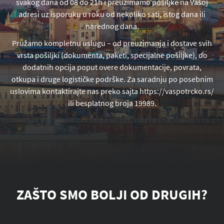
svakog dana od 08 do 21h i preuzimamo pošiljke na Vašoj
adresi uz isporuku u roku od nekoliko sati, istog dana ili
narednog dana.
Pružamo kompletnu uslugu – od preuzimanja i dostave svih
vrsta pošiljki (dokumenta, paketi, specijalne pošiljke), do
dodatnih opcija poput overe dokumentacije, povrata,
otkupa i druge logističke podrške. Za saradnju po posebnim
uslovima kontaktirajte nas preko sajta https://vaspotrcko.rs/
ili besplatnog broja 19989.
ZAŠTO SMO BOLJI OD DRUGIH?