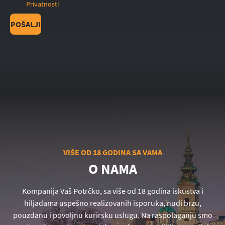
Privatnosti
POŠALJI
VIŠE OD 18 GODINA SA VAMA
O NAMA
Kompanija Vaš Potrčko, sa više od 18 godina iskustva i
hiljadama uspešno realizovanih isporuka, nudi brzu,
pouzdanu i povoljnu kurirsku uslugu. Na raspolaganju smo