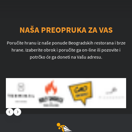
NAŠA PREOPRUKA ZA VAS
Poručite hranu iz naše ponude Beogradskih restorana i brze
hrane. Izaberite obrok i poručite ga on-line ili pozovite i
potrčko će ga doneti na Vašu adresu.