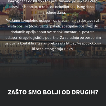
svakog dana od 08 do 21h i preuzimamo pošiljke na Vašoj
adresi uz isporuku u roku od nekoliko sati, istog dana ili
narednog dana.
Pružamo kompletnu uslugu – od preuzimanja i dostave svih
vrsta pošiljki (dokumenta, paketi, specijalne pošiljke), do
dodatnih opcija poput overe dokumentacije, povrata,
otkupa i druge logističke podrške. Za saradnju po posebnim
uslovima kontaktirajte nas preko sajta https://vaspotrcko.rs/
ili besplatnog broja 19989.
ZAŠTO SMO BOLJI OD DRUGIH?