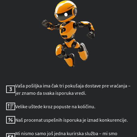
Vaša pošiljka ima čak tri pokušaja dostave pre vraćanja –
jer znamo da svaka isporuka vredi.
Velike uštede kroz popuste na količinu.
Naš procenat uspešnih isporuka je iznad konkurencije.
Mi nismo samo još jedna kurirska služba – mi smo