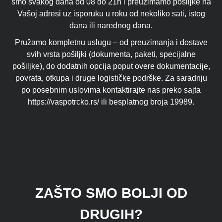
smo svakog dana od 08 do 21h i preuzimamo pošiljke na
Vašoj adresi uz isporuku u roku od nekoliko sati, istog
dana ili narednog dana.
Pružamo kompletnu uslugu – od preuzimanja i dostave
svih vrsta pošiljki (dokumenta, paketi, specijalne
pošiljke), do dodatnih opcija poput overe dokumentacije,
povrata, otkupa i druge logističke podrške. Za saradnju
po posebnim uslovima kontaktirajte nas preko sajta
https://vaspotrcko.rs/ ili besplatnog broja 19989.
ZAŠTO SMO BOLJI OD
DRUGIH?