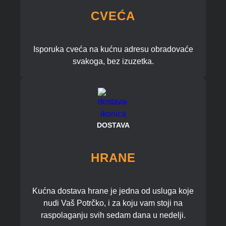
CVEĆA
Isporuka cveća na kućnu adresu obradovaće
svakoga, bez izuzetka.
DOSTAVA
HRANE
Kućna dostava hrane je jedna od usluga koje
nudi Vaš Potrčko, i za koju vam stoji na
raspolaganju svih sedam dana u nedelji.