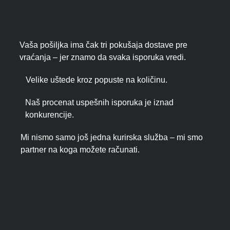
Vaša pošiljka ima čak tri pokušaja dostave pre
vraćanja – jer znamo da svaka isporuka vredi.
Velike uštede kroz popuste na količinu.
Naš procenat uspešnih isporuka je iznad
konkurencije.
Mi nismo samo još jedna kurirska služba – mi smo
partner na koga možete računati.