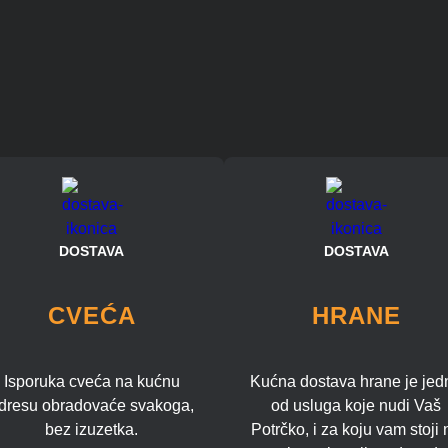
DOSTAVA
DOSTAVA
CVEĆA
HRANE
Isporuka cveća na kućnu
Kućna dostava hrane je jed
dresu obradovaće svakoga,
od usluga koje nudi Vaš
bez izuzetka.
Potrčko, i za koju vam stoji 