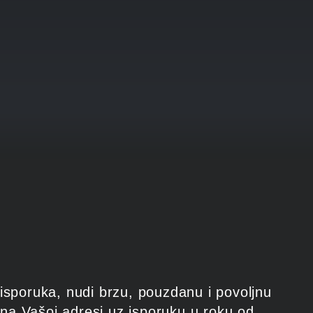
isporuka, nudi brzu, pouzdanu i povoljnu
na Vašoj adresi uz isporuku u roku od