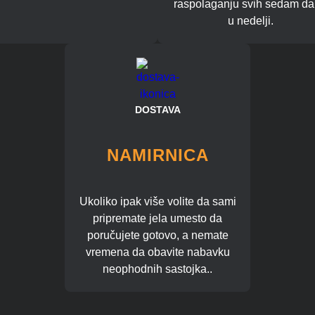
raspolaganju svih sedam d
u nedelji.
DOSTAVA
NAMIRNICA
Ukoliko ipak više volite da sami
pripremate jela umesto da
poručujete gotovo, a nemate
vremena da obavite nabavku
neophodnih sastojka..