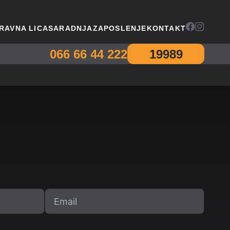
RAVNA LICA
SARADNJA
ZAPOSLENJE
KONTAKT
066 66 44 222
19989