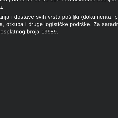
a.
 i dostave svih vrsta pošiljki (dokumenta, pak
a, otkupa i druge logističke podrške. Za sarad
 besplatnog broja 19989.