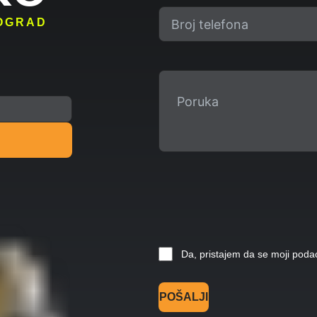
OGRAD
Da, pristajem da se moji poda
POŠALJI