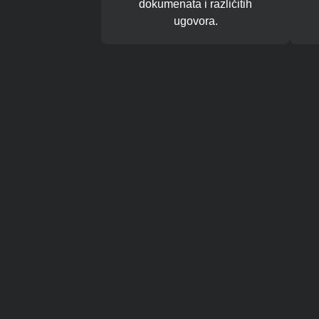
dokumenata i različitih
ugovora.