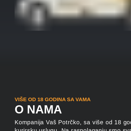
VIŠE OD 18 GODINA SA VAMA
O NAMA
Kompanija Vaš Potrčko, sa više od 18 god
kurirsku uslugu. Na raspolaganju smo sv