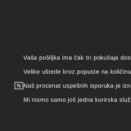
Vaša pošiljka ima čak tri pokušaja do
Velike uštede kroz popuste na količinu
Naš procenat uspešnih isporuka je izn
Mi nismo samo još jedna kurirska slu