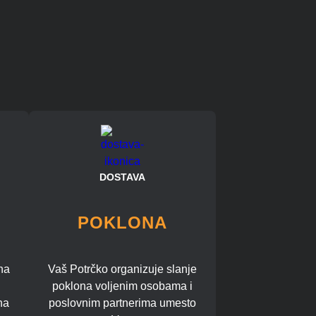
DOSTAVA
POKLONA
na
Vaš Potrčko organizuje slanje
poklona voljenim osobama i
na
poslovnim partnerima umesto