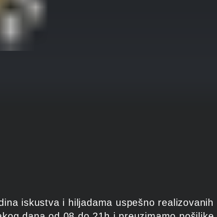
ina iskustva i hiljadama uspešno realizovanih 
akog dana od 08 do 21h i preuzimamo pošiljke 