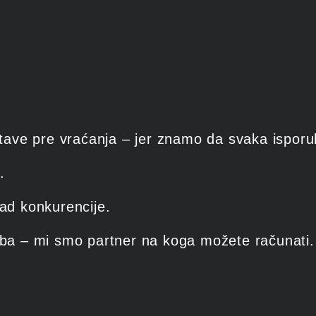
stave pre vraćanja – jer znamo da svaka isporu
.
ad konkurencije.
žba – mi smo partner na koga možete računati.