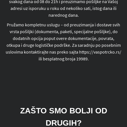
svakog dana od 08 do 21h i preuzimamo pošiljke na Vašoj
adresi uz isporuku u roku od nekoliko sati, istog dana ili
narednog dana.
Pružamo kompletnu uslugu – od preuzimanja i dostave svih
vrsta pošiljki (dokumenta, paketi, specijalne pošiljke), do
dodatnih opcija poput overe dokumentacije, povrata,
otkupa i druge logističke podrške. Za saradnju po posebnim
uslovima kontaktirajte nas preko sajta https://vaspotrcko.rs/
ili besplatnog broja 19989.
ZAŠTO SMO BOLJI OD
DRUGIH?