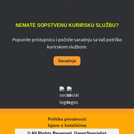
NEMATE SOPSTVENU KURIRSKU SLUŽBU?
Popunite pristupnicu i počnite saradnju sa Vaš potrčko
kurirskom službom.
Saradnja
Politika privatnosti
Izjave o kolačićima
© All Rights Reserved,
GreenSpecialist