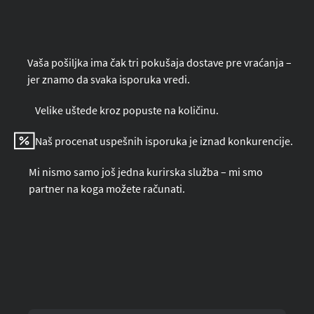
Vaša pošiljka ima čak tri pokušaja dostave pre vraćanja –
jer znamo da svaka isporuka vredi.
Velike uštede kroz popuste na količinu.
Naš procenat uspešnih isporuka je iznad konkurencije.
Mi nismo samo još jedna kurirska služba – mi smo
partner na koga možete računati.