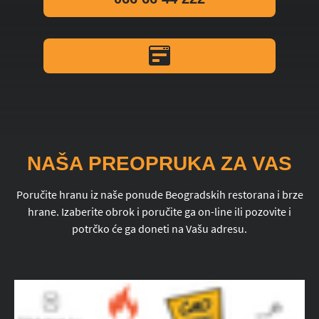
NAŠA PREOPRUKA ZA VAS
Poručite hranu iz naše ponude Beogradskih restorana i brze
hrane. Izaberite obrok i poručite ga on-line ili pozovite i
potrčko će ga doneti na Vašu adresu.