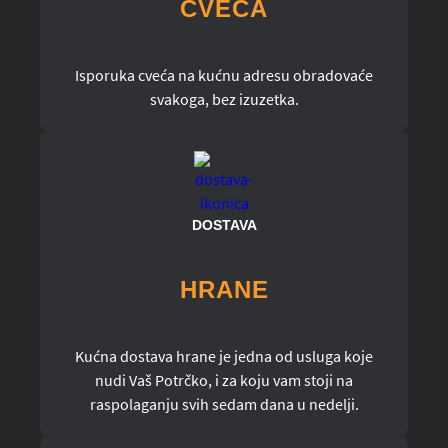
CVEĆA
Isporuka cveća na kućnu adresu obradovaće
svakoga, bez izuzetka.
DOSTAVA
HRANE
Kućna dostava hrane je jedna od usluga koje
nudi Vaš Potrčko, i za koju vam stoji na
raspolaganju svih sedam dana u nedelji.