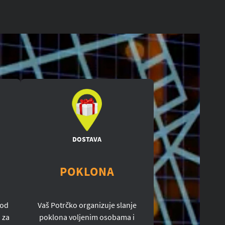
DOSTAVA
POKLONA
 od
Vaš Potrčko organizuje slanje
 za
poklona voljenim osobama i