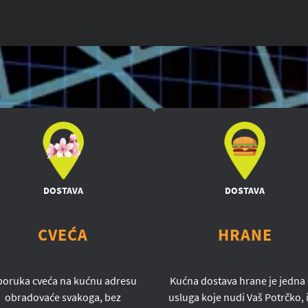
DOSTAVA
DOSTAVA
CVEĆA
HRANE
poruka cveća na kućnu adresu
Kućna dostava hrane je jedna
obradovaće svakoga, bez
usluga koje nudi Vaš Potrčko, i