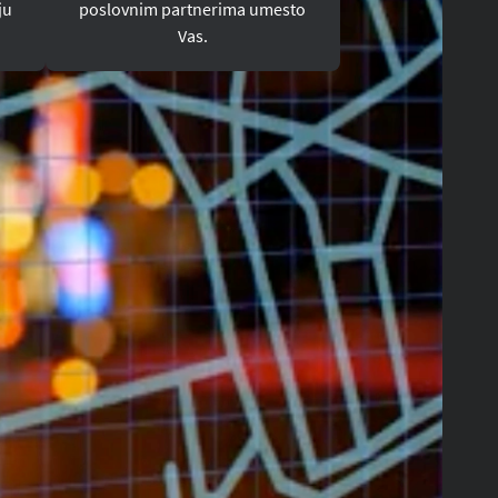
ju
poslovnim partnerima umesto
Vas.