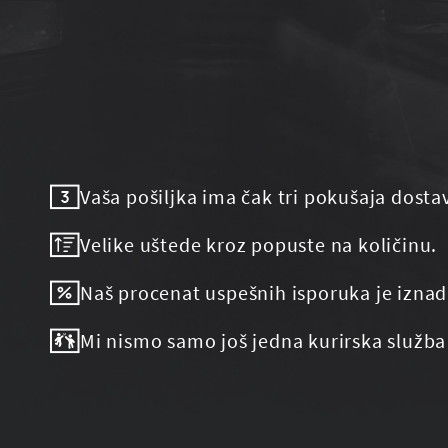
Vaša pošiljka ima čak tri pokušaja dosta
Velike uštede kroz popuste na količinu.
Naš procenat uspešnih isporuka je iznad
Mi nismo samo još jedna kurirska služba