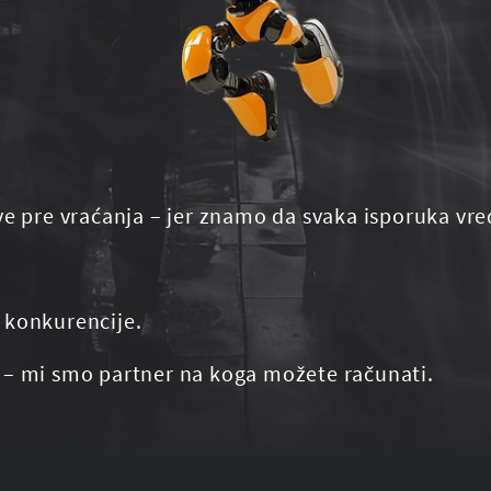
ve pre vraćanja – jer znamo da svaka isporuka vre
 konkurencije.
 – mi smo partner na koga možete računati.