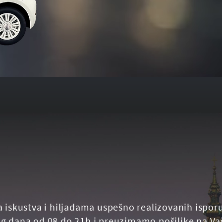
a iskustva i hiljadama uspešno realizovanih ispor
g dana od 08 do 21h i preuzimamo pošiljke na Vaš