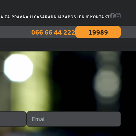
A ZA PRAVNA LICA
SARADNJA
ZAPOSLENJE
KONTAKT
066 66 44 222
19989