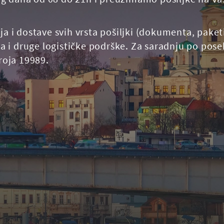
 dostave svih vrsta pošiljki (dokumenta, paketi,
 i druge logističke podrške. Za saradnju po pos
broja 19989.