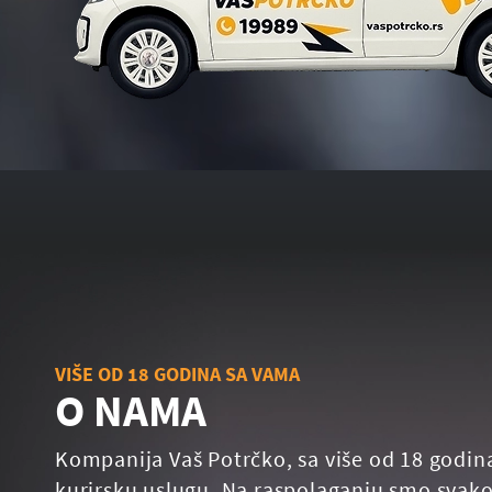
VIŠE OD 18 GODINA SA VAMA
O NAMA
Kompanija Vaš Potrčko, sa više od 18 godin
kurirsku uslugu. Na raspolaganju smo svako