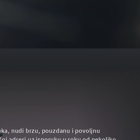
uka, nudi brzu, pouzdanu i povoljnu
oj adresi uz isporuku u roku od nekoliko