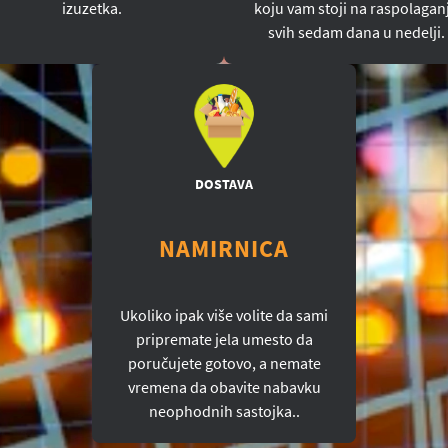
izuzetka.
koju vam stoji na raspolagan
svih sedam dana u nedelji.
DOSTAVA
NAMIRNICA
Ukoliko ipak više volite da sami
pripremate jela umesto da
poručujete gotovo, a nemate
vremena da obavite nabavku
neophodnih sastojka..