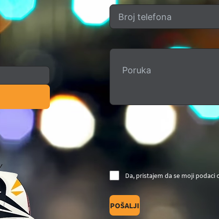
Da, pristajem da se moji podaci
POŠALJI