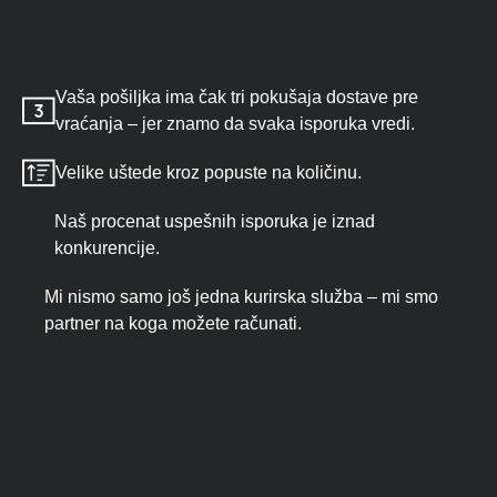
Vaša pošiljka ima čak tri pokušaja dostave pre
vraćanja – jer znamo da svaka isporuka vredi.
Velike uštede kroz popuste na količinu.
Naš procenat uspešnih isporuka je iznad
konkurencije.
Mi nismo samo još jedna kurirska služba – mi smo
partner na koga možete računati.