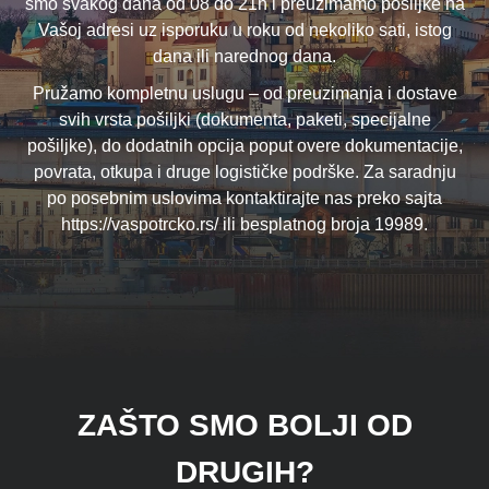
smo svakog dana od 08 do 21h i preuzimamo pošiljke na
Vašoj adresi uz isporuku u roku od nekoliko sati, istog
dana ili narednog dana.
Pružamo kompletnu uslugu – od preuzimanja i dostave
svih vrsta pošiljki (dokumenta, paketi, specijalne
pošiljke), do dodatnih opcija poput overe dokumentacije,
povrata, otkupa i druge logističke podrške. Za saradnju
po posebnim uslovima kontaktirajte nas preko sajta
https://vaspotrcko.rs/ ili besplatnog broja 19989.
ZAŠTO SMO BOLJI OD
DRUGIH?