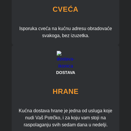
CVEĆA
Isporuka cveća na kućnu adresu obradovaće
svakoga, bez izuzetka.
DOSTAVA
HRANE
Kućna dostava hrane je jedna od usluga koje
nudi Vaš Potrčko, i za koju vam stoji na
raspolaganju svih sedam dana u nedelji.