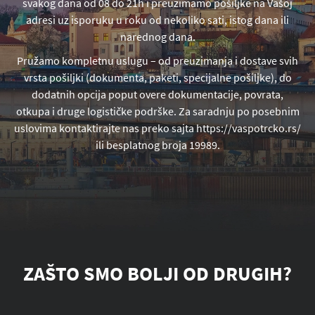
svakog dana od 08 do 21h i preuzimamo pošiljke na Vašoj
adresi uz isporuku u roku od nekoliko sati, istog dana ili
narednog dana.
Pružamo kompletnu uslugu – od preuzimanja i dostave svih
vrsta pošiljki (dokumenta, paketi, specijalne pošiljke), do
dodatnih opcija poput overe dokumentacije, povrata,
otkupa i druge logističke podrške. Za saradnju po posebnim
uslovima kontaktirajte nas preko sajta https://vaspotrcko.rs/
ili besplatnog broja 19989.
ZAŠTO SMO BOLJI OD DRUGIH?