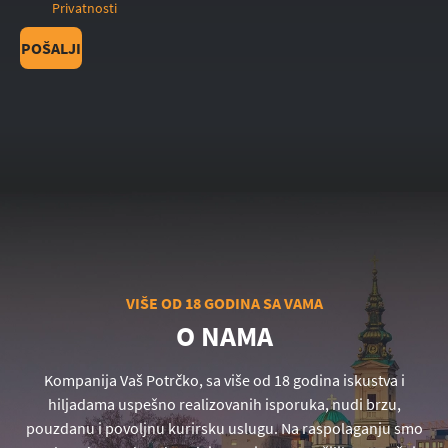
Privatnosti
POŠALJI
VIŠE OD 18 GODINA SA VAMA
O NAMA
Kompanija Vaš Potrčko, sa više od 18 godina iskustva i
hiljadama uspešno realizovanih isporuka, nudi brzu,
pouzdanu i povoljnu kurirsku uslugu. Na raspolaganju smo