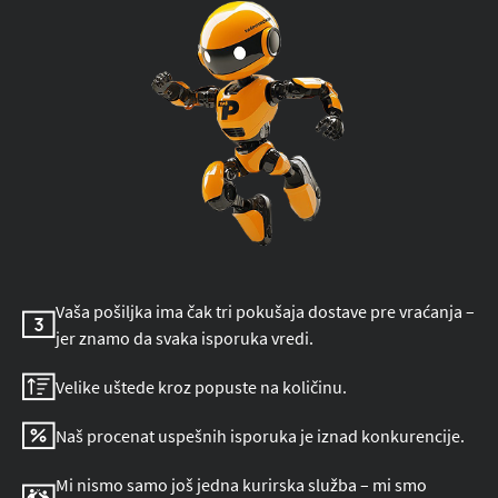
Vaša pošiljka ima čak tri pokušaja dostave pre vraćanja –
jer znamo da svaka isporuka vredi.
Velike uštede kroz popuste na količinu.
Naš procenat uspešnih isporuka je iznad konkurencije.
Mi nismo samo još jedna kurirska služba – mi smo