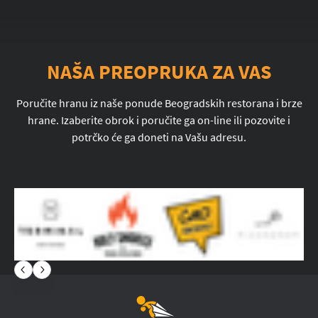
NAŠA PREOPRUKA ZA VAS
Poručite hranu iz naše ponude Beogradskih restorana i brze
hrane. Izaberite obrok i poručite ga on-line ili pozovite i
potrčko će ga doneti na Vašu adresu.