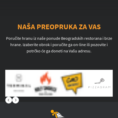
NAŠA PREOPRUKA ZA VAS
Poručite hranu iz naše ponude Beogradskih restorana i brze
hrane. Izaberite obrok i poručite ga on-line ili pozovite i
potrčko će ga doneti na Vašu adresu.