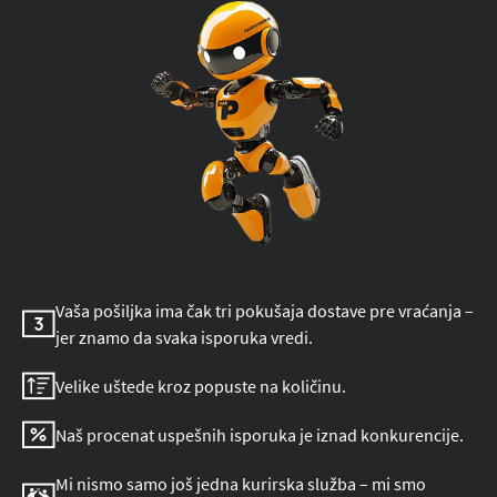
Vaša pošiljka ima čak tri pokušaja dostave pre vraćanja –
jer znamo da svaka isporuka vredi.
Velike uštede kroz popuste na količinu.
Naš procenat uspešnih isporuka je iznad konkurencije.
Mi nismo samo još jedna kurirska služba – mi smo