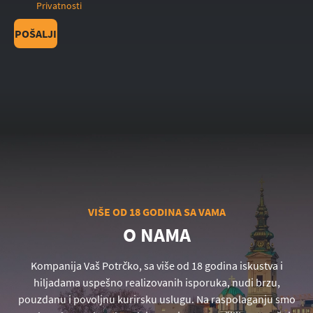
Privatnosti
POŠALJI
VIŠE OD 18 GODINA SA VAMA
O NAMA
Kompanija Vaš Potrčko, sa više od 18 godina iskustva i
hiljadama uspešno realizovanih isporuka, nudi brzu,
pouzdanu i povoljnu kurirsku uslugu. Na raspolaganju smo