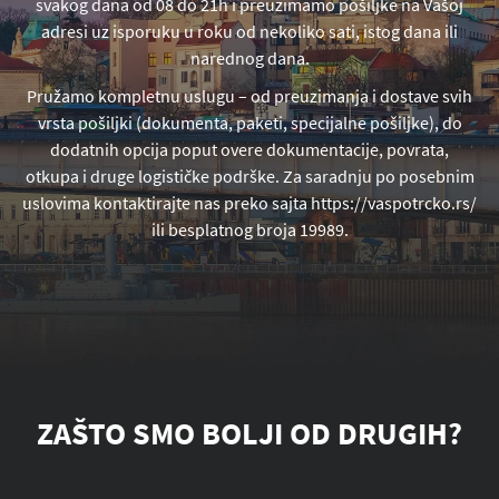
svakog dana od 08 do 21h i preuzimamo pošiljke na Vašoj
adresi uz isporuku u roku od nekoliko sati, istog dana ili
narednog dana.
Pružamo kompletnu uslugu – od preuzimanja i dostave svih
vrsta pošiljki (dokumenta, paketi, specijalne pošiljke), do
dodatnih opcija poput overe dokumentacije, povrata,
otkupa i druge logističke podrške. Za saradnju po posebnim
uslovima kontaktirajte nas preko sajta https://vaspotrcko.rs/
ili besplatnog broja 19989.
ZAŠTO SMO BOLJI OD DRUGIH?