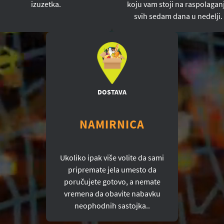
izuzetka.
koju vam stoji na raspolagan
svih sedam dana u nedelji.
DOSTAVA
NAMIRNICA
Ukoliko ipak više volite da sami
pripremate jela umesto da
poručujete gotovo, a nemate
vremena da obavite nabavku
neophodnih sastojka..