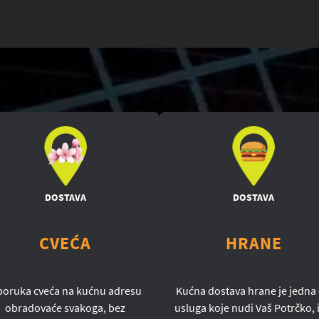
DOSTAVA
DOSTAVA
CVEĆA
HRANE
poruka cveća na kućnu adresu
Kućna dostava hrane je jedna
obradovaće svakoga, bez
usluga koje nudi Vaš Potrčko, i