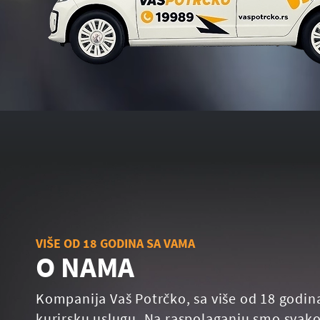
VIŠE OD 18 GODINA SA VAMA
O NAMA
Kompanija Vaš Potrčko, sa više od 18 godin
kurirsku uslugu. Na raspolaganju smo svako