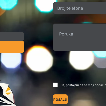
Da, pristajem da se moji podaci
POŠALJI