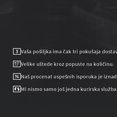
Vaša pošiljka ima čak tri pokušaja dosta
Velike uštede kroz popuste na količinu.
Naš procenat uspešnih isporuka je iznad
Mi nismo samo još jedna kurirska služba