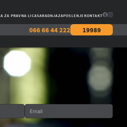
A ZA PRAVNA LICA
SARADNJA
ZAPOSLENJE
KONTAKT
066 66 44 222
19989