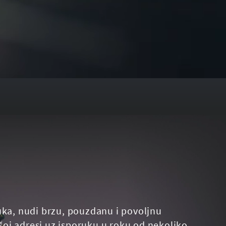
uka, nudi brzu, pouzdanu i povoljnu
oj adresi uz isporuku u roku od nekoliko