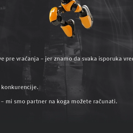
ve pre vraćanja – jer znamo da svaka isporuka vre
 konkurencije.
 – mi smo partner na koga možete računati.