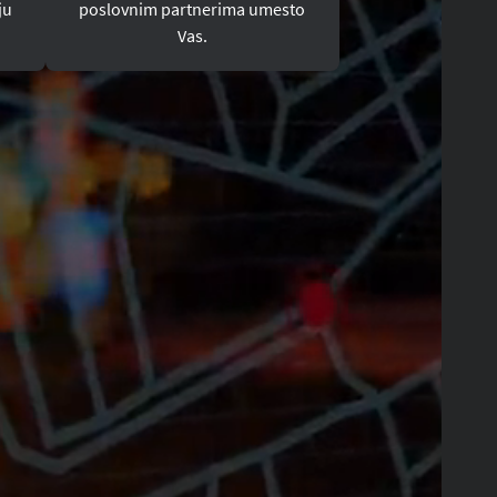
ju
poslovnim partnerima umesto
Vas.