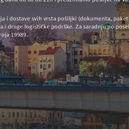
 dostave svih vrsta pošiljki (dokumenta, paketi,
 i druge logističke podrške. Za saradnju po pos
broja 19989.