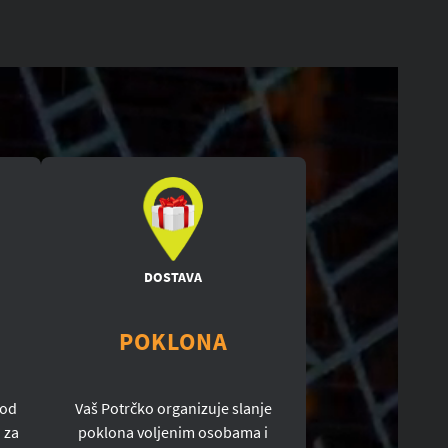
DOSTAVA
POKLONA
 od
Vaš Potrčko organizuje slanje
 za
poklona voljenim osobama i