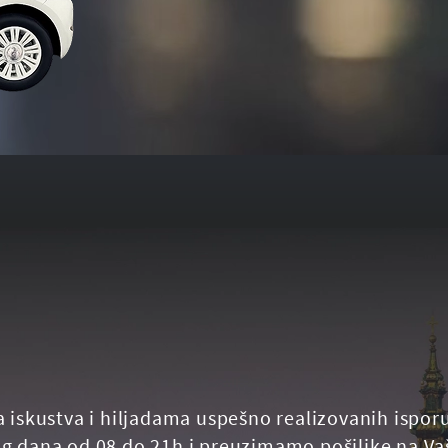
a iskustva i hiljadama uspešno realizovanih ispor
g dana od 08 do 21h i preuzimamo pošiljke na Vaš