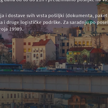
 dostave svih vrsta pošiljki (dokumenta, paketi,
 i druge logističke podrške. Za saradnju po pos
broja 19989.