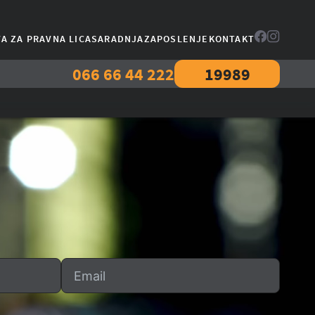
A ZA PRAVNA LICA
SARADNJA
ZAPOSLENJE
KONTAKT
066 66 44 222
19989