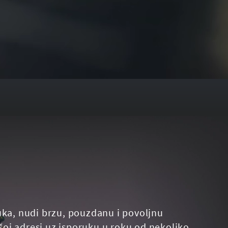
uka, nudi brzu, pouzdanu i povoljnu
oj adresi uz isporuku u roku od nekoliko