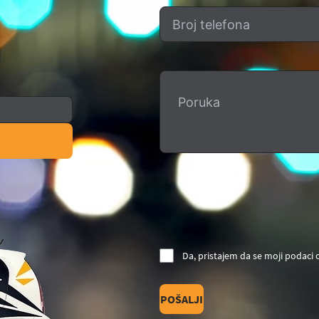
Da, pristajem da se moji podaci
POŠALJI