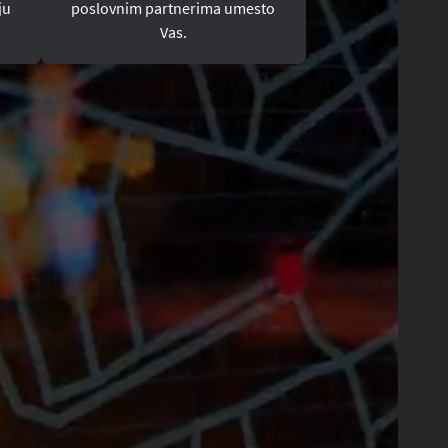
ju
poslovnim partnerima umesto
Vas.