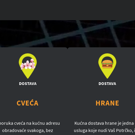
DOSTAVA
DOSTAVA
CVEĆA
HRANE
poruka cveća na kućnu adresu
Kućna dostava hrane je jedna
obradovaće svakoga, bez
usluga koje nudi Vaš Potrčko, i