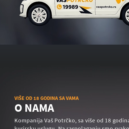
VIŠE OD 18 GODINA SA VAMA
O NAMA
Kompanija Vaš Potrčko, sa više od 18 godin
kurirsku uslugu. Na raspolaganju smo svako