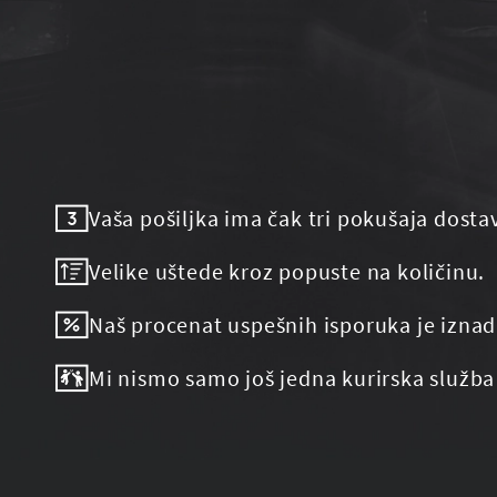
Vaša pošiljka ima čak tri pokušaja dosta
Velike uštede kroz popuste na količinu.
Naš procenat uspešnih isporuka je iznad
Mi nismo samo još jedna kurirska služba