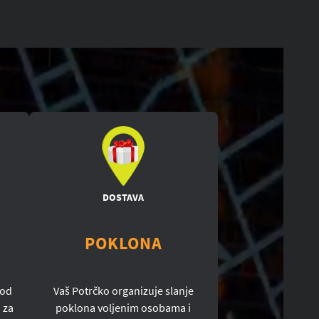
DOSTAVA
POKLONA
 od
Vaš Potrčko organizuje slanje
 za
poklona voljenim osobama i