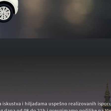
a iskustva i hiljadama uspešno realizovanih ispor
g dana od 08 do 21h i preuzimamo pošiljke na Vaš