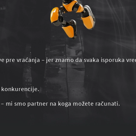
ve pre vraćanja – jer znamo da svaka isporuka vre
 konkurencije.
 – mi smo partner na koga možete računati.