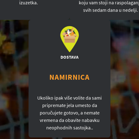
izuzetka.
koju vam stoji na raspolagan
svih sedam dana u nedelji.
DOSTAVA
NAMIRNICA
Ukoliko ipak više volite da sami
pripremate jela umesto da
poručujete gotovo, a nemate
vremena da obavite nabavku
neophodnih sastojka..