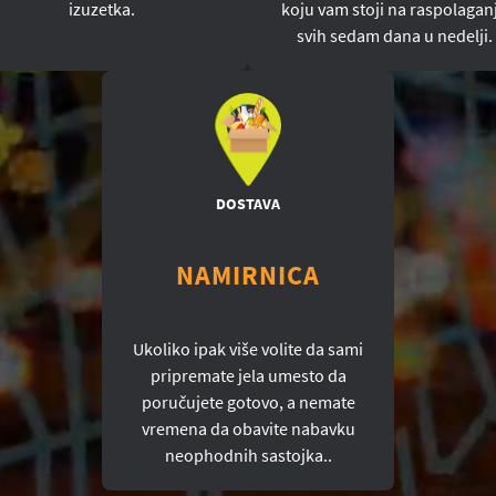
izuzetka.
koju vam stoji na raspolagan
svih sedam dana u nedelji.
DOSTAVA
NAMIRNICA
Ukoliko ipak više volite da sami
pripremate jela umesto da
poručujete gotovo, a nemate
vremena da obavite nabavku
neophodnih sastojka..