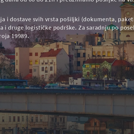
 dostave svih vrsta pošiljki (dokumenta, paketi,
 i druge logističke podrške. Za saradnju po pos
broja 19989.