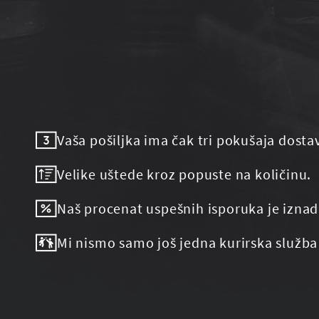
Vaša pošiljka ima čak tri pokušaja dosta
Velike uštede kroz popuste na količinu.
Naš procenat uspešnih isporuka je iznad
Mi nismo samo još jedna kurirska služba