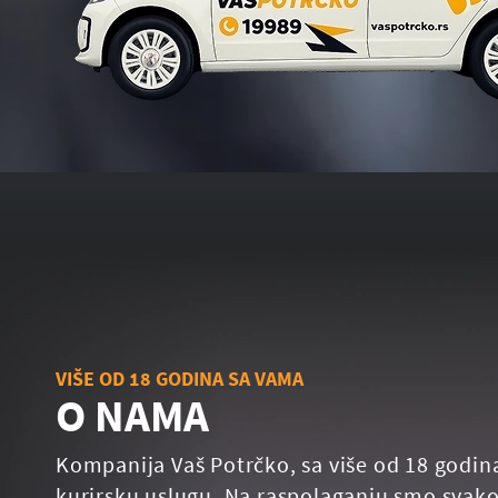
VIŠE OD 18 GODINA SA VAMA
O NAMA
Kompanija Vaš Potrčko, sa više od 18 godin
kurirsku uslugu. Na raspolaganju smo svako