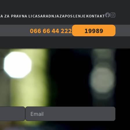
A ZA PRAVNA LICA
SARADNJA
ZAPOSLENJE
KONTAKT
066 66 44 222
19989