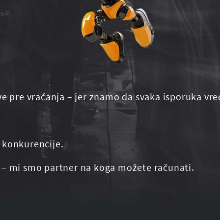
ve pre vraćanja – jer znamo da svaka isporuka vre
 konkurencije.
 – mi smo partner na koga možete računati.