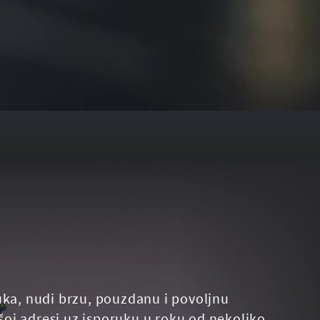
uka, nudi brzu, pouzdanu i povoljnu
oj adresi uz isporuku u roku od nekoliko