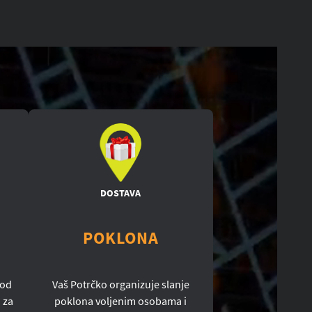
DOSTAVA
POKLONA
 od
Vaš Potrčko organizuje slanje
 za
poklona voljenim osobama i