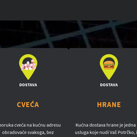
DOSTAVA
DOSTAVA
CVEĆA
HRANE
poruka cveća na kućnu adresu
Kućna dostava hrane je jedna
obradovaće svakoga, bez
usluga koje nudi Vaš Potrčko, i