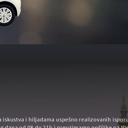
a iskustva i hiljadama uspešno realizovanih ispor
g dana od 08 do 21h i preuzimamo pošiljke na Vaš