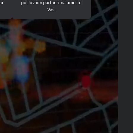
ju
poslovnim partnerima umesto
Vas.