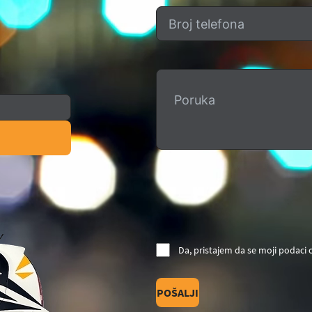
Da, pristajem da se moji podaci
POŠALJI