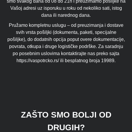
smo svakog dana od 08 do 21h i preuzimamo pošiljke na
Vašoj adresi uz isporuku u roku od nekoliko sati, istog
dana ili narednog dana.
Pružamo kompletnu uslugu – od preuzimanja i dostave
svih vrsta pošiljki (dokumenta, paketi, specijalne
pošiljke), do dodatnih opcija poput overe dokumentacije,
povrata, otkupa i druge logističke podrške. Za saradnju
po posebnim uslovima kontaktirajte nas preko sajta
https://vaspotrcko.rs/ ili besplatnog broja 19989.
ZAŠTO SMO BOLJI OD
DRUGIH?