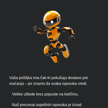
Vaša pošiljka ima čak tri pokušaja dostave pre
vraćanja – jer znamo da svaka isporuka vredi.
Velike uštede kroz popuste na količinu.
Naš procenat uspešnih isporuka je iznad