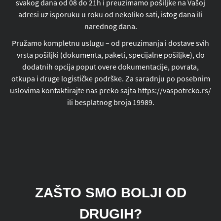
svakog dana od 08 do 21h i preuzimamo pošiljke na Vašoj
adresi uz isporuku u roku od nekoliko sati, istog dana ili
narednog dana.
Pružamo kompletnu uslugu – od preuzimanja i dostave svih
vrsta pošiljki (dokumenta, paketi, specijalne pošiljke), do
dodatnih opcija poput overe dokumentacije, povrata,
otkupa i druge logističke podrške. Za saradnju po posebnim
uslovima kontaktirajte nas preko sajta https://vaspotrcko.rs/
ili besplatnog broja 19989.
ZAŠTO SMO BOLJI OD
DRUGIH?