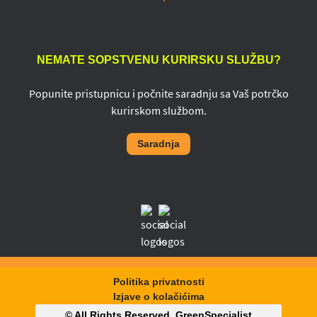
NEMATE SOPSTVENU KURIRSKU SLUŽBU?
Popunite pristupnicu i počnite saradnju sa Vaš potrčko
kurirskom službom.
Saradnja
Politika privatnosti
Izjave o kolačićima
© All Rights Reserved,
GreenSpecialist