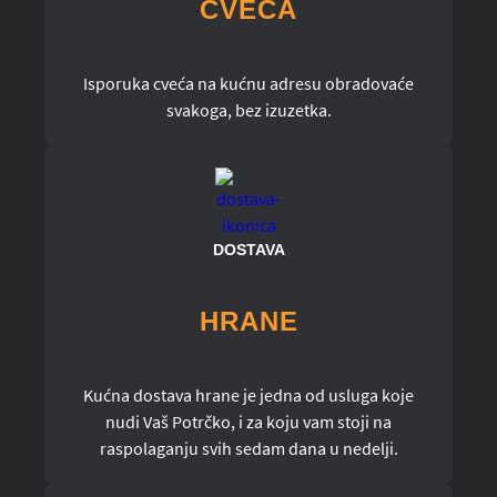
CVEĆA
Isporuka cveća na kućnu adresu obradovaće
svakoga, bez izuzetka.
DOSTAVA
HRANE
Kućna dostava hrane je jedna od usluga koje
nudi Vaš Potrčko, i za koju vam stoji na
raspolaganju svih sedam dana u nedelji.