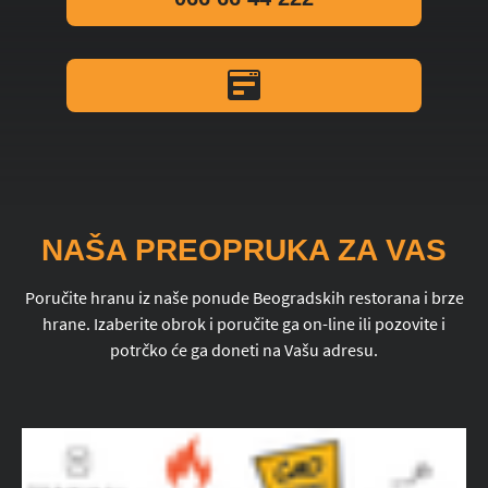
NAŠA PREOPRUKA ZA VAS
Poručite hranu iz naše ponude Beogradskih restorana i brze
hrane. Izaberite obrok i poručite ga on-line ili pozovite i
potrčko će ga doneti na Vašu adresu.