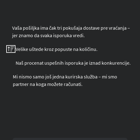
Vaša pošiljka ima čak tri pokušaja dostave pre vraćanja –
jer znamo da svaka isporuka vredi.
Velike uštede kroz popuste na količinu.
Naš procenat uspešnih isporuka je iznad konkurencije.
Mi nismo samo još jedna kurirska služba – mi smo
partner na koga možete računati.