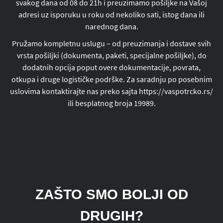
svakog dana od 08 do 21h i preuzimamo pošiljke na Vašoj
adresi uz isporuku u roku od nekoliko sati, istog dana ili
narednog dana.
Pružamo kompletnu uslugu – od preuzimanja i dostave svih
vrsta pošiljki (dokumenta, paketi, specijalne pošiljke), do
dodatnih opcija poput overe dokumentacije, povrata,
otkupa i druge logističke podrške. Za saradnju po posebnim
uslovima kontaktirajte nas preko sajta https://vaspotrcko.rs/
ili besplatnog broja 19989.
ZAŠTO SMO BOLJI OD
DRUGIH?