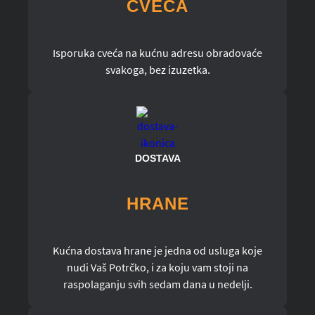
CVEĆA
Isporuka cveća na kućnu adresu obradovaće
svakoga, bez izuzetka.
DOSTAVA
HRANE
Kućna dostava hrane je jedna od usluga koje
nudi Vaš Potrčko, i za koju vam stoji na
raspolaganju svih sedam dana u nedelji.