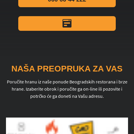
NAŠA PREOPRUKA ZA VAS
Poručite hranu iz naše ponude Beogradskih restorana i brze
hrane. Izaberite obrok i poručite ga on-line ili pozovite i
potrčko će ga doneti na Vašu adresu.