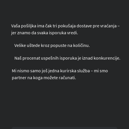
Vaša pošiljka ima čak tri pokušaja dostave pre vraćanja –
jer znamo da svaka isporuka vredi.
Velike uštede kroz popuste na količinu.
Naš procenat uspešnih isporuka je iznad konkurencije.
Mi nismo samo još jedna kurirska služba – mi smo
partner na koga možete računati.