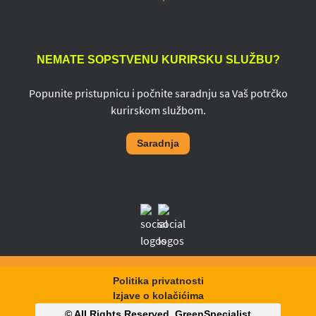
NEMATE SOPSTVENU KURIRSKU SLUŽBU?
Popunite pristupnicu i počnite saradnju sa Vaš potrčko
kurirskom službom.
Saradnja
Politika privatnosti
Izjave o kolačićima
© All Rights Reserved,
GreenSpecialist