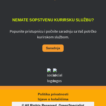
NEMATE SOPSTVENU KURIRSKU SLUŽBU?
Popunite pristupnicu i počnite saradnju sa Vaš potrčko
kurirskom službom.
Saradnja
Politika privatnosti
Izjave o kolačićima
© All Rights Reserved,
GreenSpecialist