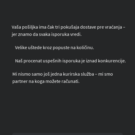
Vaša pošiljka ima čak tri pokušaja dostave pre vraćanja –
jer znamo da svaka isporuka vredi.
Velike uštede kroz popuste na količinu.
Naš procenat uspešnih isporuka je iznad konkurencije.
Mi nismo samo još jedna kurirska služba – mi smo
partner na koga možete računati.