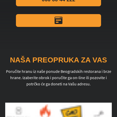
NAŠA PREOPRUKA ZA VAS
Poručite hranu iz naše ponude Beogradskih restorana i brze
hrane. Izaberite obrok i poručite ga on-line ili pozovite i
potrčko će ga doneti na Vašu adresu.