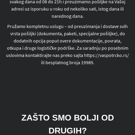
svakog dana od 08 do 21h i preuzimamo pošiljke na Vašoj
adresi uz isporuku u roku od nekoliko sati, istog dana ili
narednog dana.
Pružamo kompletnu uslugu – od preuzimanja i dostave svih
vrsta pošiljki (dokumenta, paketi, specijalne pošiljke), do
dodatnih opcija poput overe dokumentacije, povrata,
otkupa i druge logističke podrške. Za saradnju po posebnim
uslovima kontaktirajte nas preko sajta https://vaspotrcko.rs/
ili besplatnog broja 19989.
ZAŠTO SMO BOLJI OD
DRUGIH?