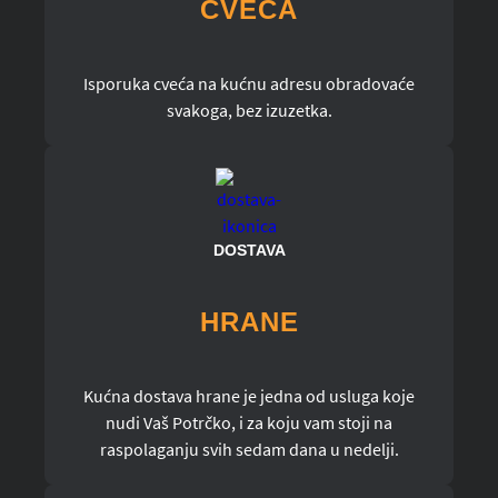
CVEĆA
Isporuka cveća na kućnu adresu obradovaće
svakoga, bez izuzetka.
DOSTAVA
HRANE
Kućna dostava hrane je jedna od usluga koje
nudi Vaš Potrčko, i za koju vam stoji na
raspolaganju svih sedam dana u nedelji.