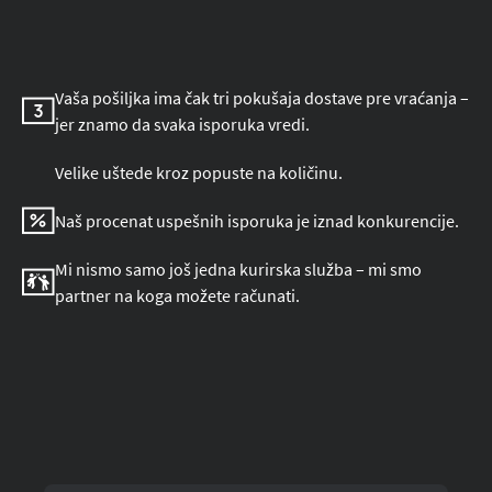
Vaša pošiljka ima čak tri pokušaja dostave pre vraćanja –
jer znamo da svaka isporuka vredi.
Velike uštede kroz popuste na količinu.
Naš procenat uspešnih isporuka je iznad konkurencije.
Mi nismo samo još jedna kurirska služba – mi smo
partner na koga možete računati.