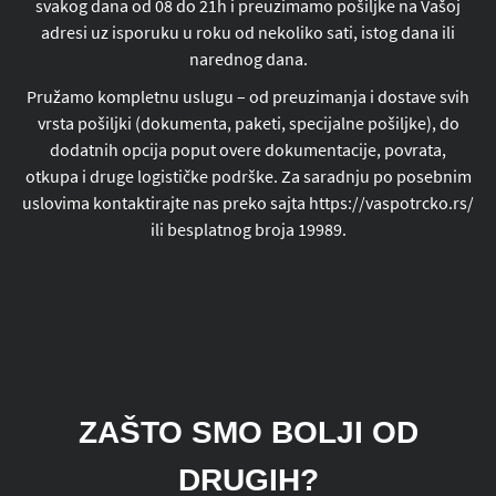
svakog dana od 08 do 21h i preuzimamo pošiljke na Vašoj
adresi uz isporuku u roku od nekoliko sati, istog dana ili
narednog dana.
Pružamo kompletnu uslugu – od preuzimanja i dostave svih
vrsta pošiljki (dokumenta, paketi, specijalne pošiljke), do
dodatnih opcija poput overe dokumentacije, povrata,
otkupa i druge logističke podrške. Za saradnju po posebnim
uslovima kontaktirajte nas preko sajta https://vaspotrcko.rs/
ili besplatnog broja 19989.
ZAŠTO SMO BOLJI OD
DRUGIH?