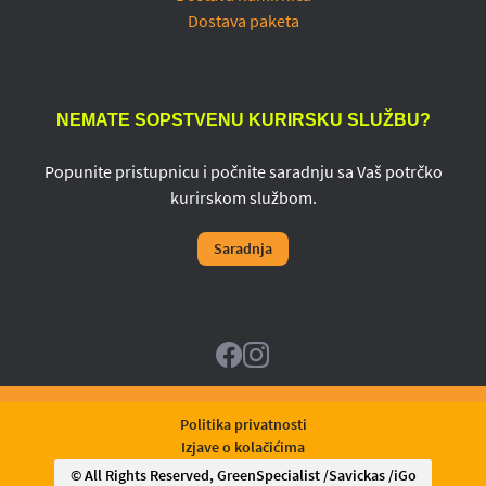
Dostava paketa
NEMATE SOPSTVENU KURIRSKU SLUŽBU?
Popunite pristupnicu i počnite saradnju sa Vaš potrčko
kurirskom službom.
Saradnja
Politika privatnosti
Izjave o kolačićima
© All Rights Reserved,
GreenSpecialist
/
Savickas
/
iGo