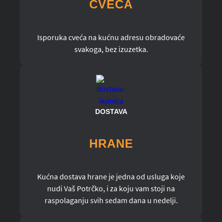
CVEĆA
Isporuka cveća na kućnu adresu obradovaće
svakoga, bez izuzetka.
DOSTAVA
HRANE
Kućna dostava hrane je jedna od usluga koje
nudi Vaš Potrčko, i za koju vam stoji na
raspolaganju svih sedam dana u nedelji.