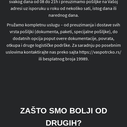
svakog dana od 08 do 21h i preuzimamo pošiljke na Vašoj
adresi uz isporuku u roku od nekoliko sati, istog dana ili
narednog dana.
Pružamo kompletnu uslugu – od preuzimanja i dostave svih
vrsta pošiljki (dokumenta, paketi, specijalne pošiljke), do
dodatnih opcija poput overe dokumentacije, povrata,
otkupa i druge logističke podrške. Za saradnju po posebnim
uslovima kontaktirajte nas preko sajta https://vaspotrcko.rs/
ili besplatnog broja 19989.
ZAŠTO SMO BOLJI OD
DRUGIH?