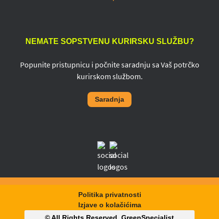
NEMATE SOPSTVENU KURIRSKU SLUŽBU?
Popunite pristupnicu i počnite saradnju sa Vaš potrčko
kurirskom službom.
Saradnja
Politika privatnosti
Izjave o kolačićima
© All Rights Reserved,
GreenSpecialist