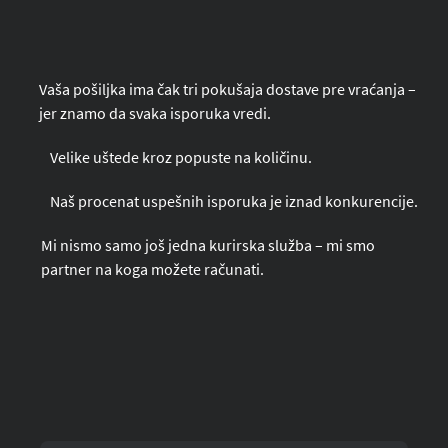
Vaša pošiljka ima čak tri pokušaja dostave pre vraćanja –
jer znamo da svaka isporuka vredi.
Velike uštede kroz popuste na količinu.
Naš procenat uspešnih isporuka je iznad konkurencije.
Mi nismo samo još jedna kurirska služba – mi smo
partner na koga možete računati.