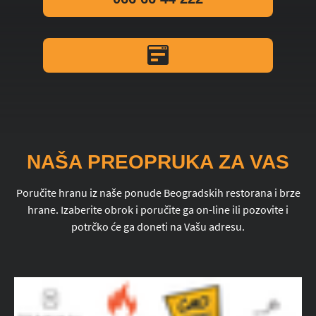
NAŠA PREOPRUKA ZA VAS
Poručite hranu iz naše ponude Beogradskih restorana i brze
hrane. Izaberite obrok i poručite ga on-line ili pozovite i
potrčko će ga doneti na Vašu adresu.