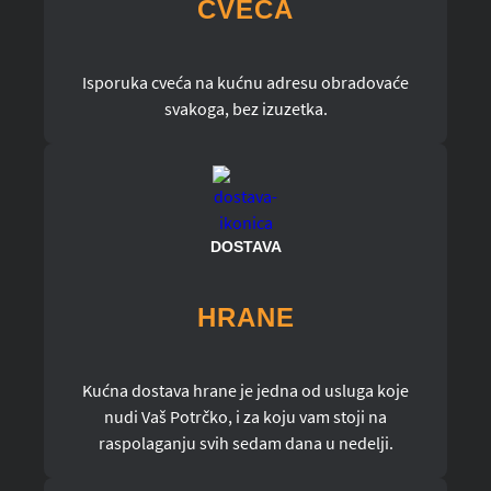
CVEĆA
Isporuka cveća na kućnu adresu obradovaće
svakoga, bez izuzetka.
DOSTAVA
HRANE
Kućna dostava hrane je jedna od usluga koje
nudi Vaš Potrčko, i za koju vam stoji na
raspolaganju svih sedam dana u nedelji.