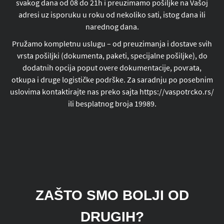
svakog dana od 08 do 21h i preuzimamo pošiljke na Vašoj
adresi uz isporuku u roku od nekoliko sati, istog dana ili
narednog dana.
Pružamo kompletnu uslugu – od preuzimanja i dostave svih
vrsta pošiljki (dokumenta, paketi, specijalne pošiljke), do
dodatnih opcija poput overe dokumentacije, povrata,
otkupa i druge logističke podrške. Za saradnju po posebnim
uslovima kontaktirajte nas preko sajta https://vaspotrcko.rs/
ili besplatnog broja 19989.
ZAŠTO SMO BOLJI OD
DRUGIH?