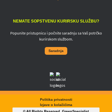
NEMATE SOPSTVENU KURIRSKU SLUŽBU?
Popunite pristupnicu i počnite saradnju sa Vaš potrčko
kurirskom službom.
Saradnja
Politika privatnosti
Izjave o kolačićima
© All Rights Reserved,
GreenSpecialist