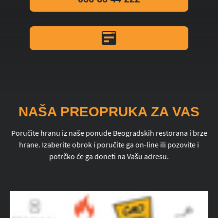
NAŠA PREOPRUKA ZA VAS
Poručite hranu iz naše ponude Beogradskih restorana i brze
hrane. Izaberite obrok i poručite ga on-line ili pozovite i
potrčko će ga doneti na Vašu adresu.