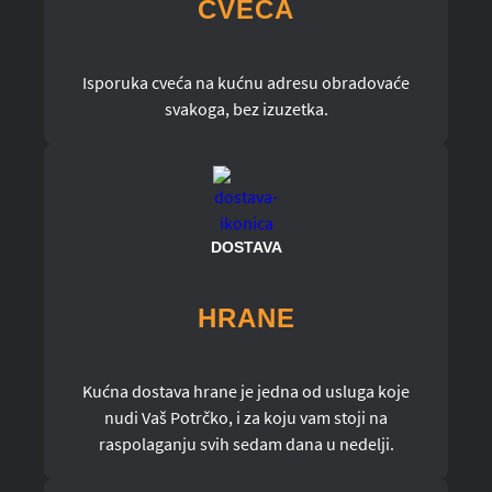
CVEĆA
Isporuka cveća na kućnu adresu obradovaće
svakoga, bez izuzetka.
DOSTAVA
HRANE
Kućna dostava hrane je jedna od usluga koje
nudi Vaš Potrčko, i za koju vam stoji na
raspolaganju svih sedam dana u nedelji.