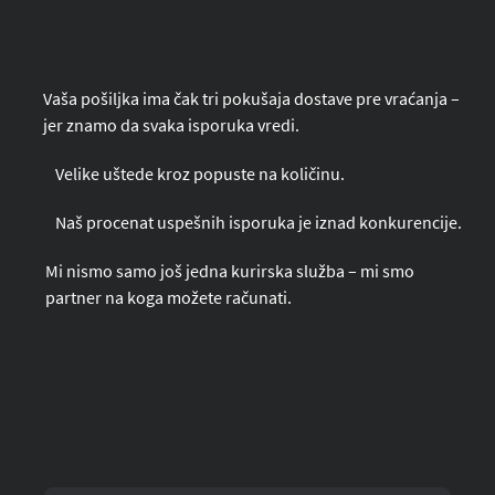
Vaša pošiljka ima čak tri pokušaja dostave pre vraćanja –
jer znamo da svaka isporuka vredi.
Velike uštede kroz popuste na količinu.
Naš procenat uspešnih isporuka je iznad konkurencije.
Mi nismo samo još jedna kurirska služba – mi smo
partner na koga možete računati.