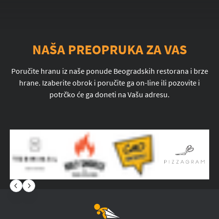
NAŠA PREOPRUKA ZA VAS
Poručite hranu iz naše ponude Beogradskih restorana i brze
hrane. Izaberite obrok i poručite ga on-line ili pozovite i
potrčko će ga doneti na Vašu adresu.