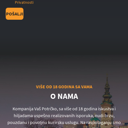
Privatnosti
POŠALJI
VIŠE OD 18 GODINA SA VAMA
O NAMA
Kompanija Vaš Potrčko, sa više od 18 godina iskustva i
hiljadama uspešno realizovanih isporuka, nudi brzu,
pouzdanu i povoljnu kurirsku uslugu. Na raspolaganju smo