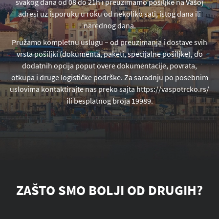
svakog dana od 08 do 21h i preuzimamo pošiljke na Vašoj
adresi uz isporuku u roku od nekoliko sati, istog dana ili
narednog dana.
Pružamo kompletnu uslugu – od preuzimanja i dostave svih
vrsta pošiljki (dokumenta, paketi, specijalne pošiljke), do
dodatnih opcija poput overe dokumentacije, povrata,
otkupa i druge logističke podrške. Za saradnju po posebnim
uslovima kontaktirajte nas preko sajta https://vaspotrcko.rs/
ili besplatnog broja 19989.
ZAŠTO SMO BOLJI OD DRUGIH?