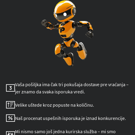
Vaša pošiljka ima čak tri pokušaja dostave pre vraćanja –
jer znamo da svaka isporuka vredi.
Velike uštede kroz popuste na količinu.
Naš procenat uspešnih isporuka je iznad konkurencije.
Mi nismo samo još jedna kurirska služba – mi smo