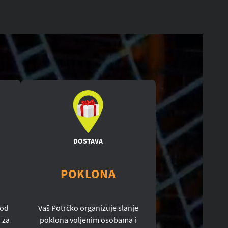
DOSTAVA
POKLONA
 od
Vaš Potrčko organizuje slanje
 za
poklona voljenim osobama i