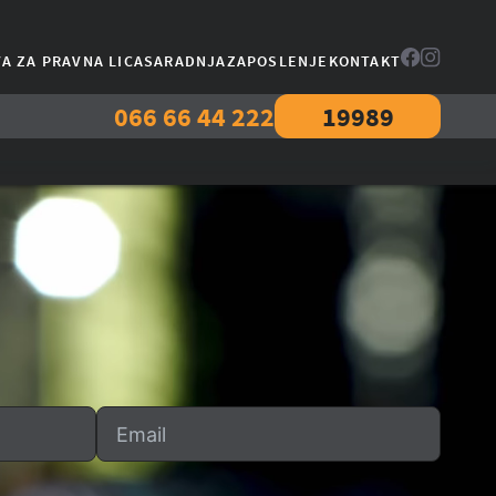
A ZA PRAVNA LICA
SARADNJA
ZAPOSLENJE
KONTAKT
066 66 44 222
19989