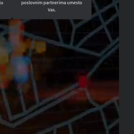
ju
poslovnim partnerima umesto
Vas.