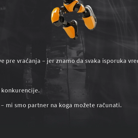
ve pre vraćanja – jer znamo da svaka isporuka vre
 konkurencije.
 – mi smo partner na koga možete računati.