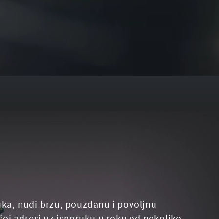
uka, nudi brzu, pouzdanu i povoljnu
oj adresi uz isporuku u roku od nekoliko