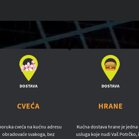
DOSTAVA
DOSTAVA
CVEĆA
HRANE
poruka cveća na kućnu adresu
Kućna dostava hrane je jedna
obradovaće svakoga, bez
usluga koje nudi Vaš Potrčko, i