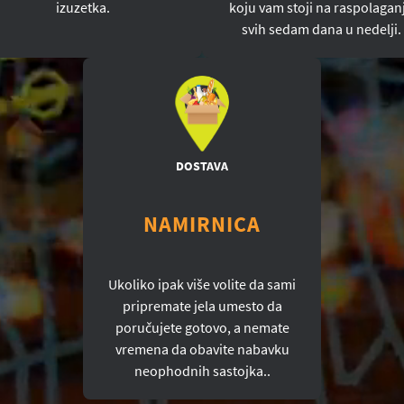
izuzetka.
koju vam stoji na raspolagan
svih sedam dana u nedelji.
DOSTAVA
NAMIRNICA
Ukoliko ipak više volite da sami
pripremate jela umesto da
poručujete gotovo, a nemate
vremena da obavite nabavku
neophodnih sastojka..