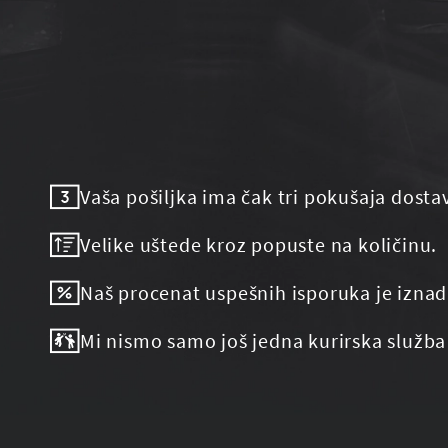
Vaša pošiljka ima čak tri pokušaja dosta
Velike uštede kroz popuste na količinu.
Naš procenat uspešnih isporuka je iznad
Mi nismo samo još jedna kurirska služba