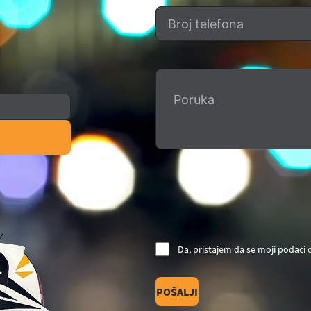
Da, pristajem da se moji podaci
POŠALJI