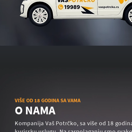
VIŠE OD 18 GODINA SA VAMA
O NAMA
Kompanija Vaš Potrčko, sa više od 18 godin
kurirsku uslugu. Na raspolaganju smo svako