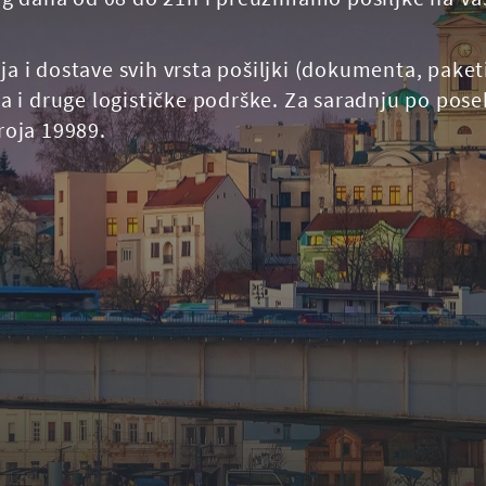
 dostave svih vrsta pošiljki (dokumenta, paketi,
 i druge logističke podrške. Za saradnju po pos
broja 19989.