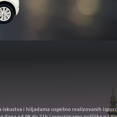
a iskustva i hiljadama uspešno realizovanih ispor
g dana od 08 do 21h i preuzimamo pošiljke na Vaš